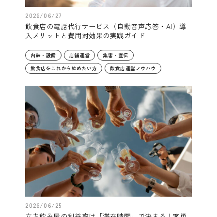
2026/06/27
飲食店の電話代行サービス（自動音声応答・AI）導
入メリットと費用対効果の実践ガイド
内装・設備
店舗運営
集客・宣伝
飲食店をこれから始めたい方
飲食店運営ノウハウ
2026/06/25
立ち飲み屋の利益率は「滞在時間」で決まる！客単