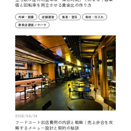
価と回転率を両立させる黄金比の作り方
内装・設備
店舗運営
集客・宣伝
食材・仕入れ
飲食店運営ノウハウ
2026/06/24
フードコート出店費用の内訳と戦略｜売上歩合を攻
略するメニュー設計と契約の秘訣