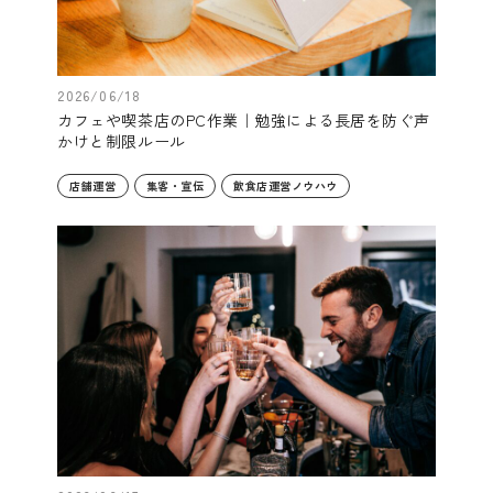
2026/06/18
カフェや喫茶店のPC作業｜勉強による長居を防ぐ声
かけと制限ルール
店舗運営
集客・宣伝
飲食店運営ノウハウ