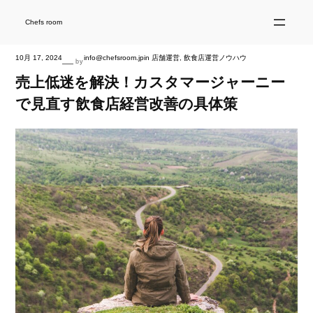
内
容
を
Chefs room
ス
キ
ッ
プ
10月 17, 2024
info@chefsroom.jp
in
店舗運営
, 
飲食店運営ノウハウ
—
by
売上低迷を解決！カスタマージャーニー
で見直す飲食店経営改善の具体策