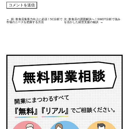
←
前:
飲食店集客力向上に必須！5C分析で
次:
飲食店の課題解決へ！SWOT分析で強み
市場のニーズを把握する方法
を活かした経営支援の秘訣
→