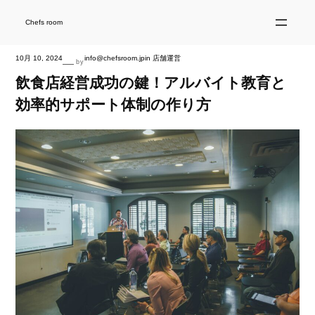
内
容
を
Chefs room
ス
キ
ッ
プ
10月 10, 2024
info@chefsroom.jp
in
店舗運営
—
by
飲食店経営成功の鍵！アルバイト教育と
効率的サポート体制の作り方