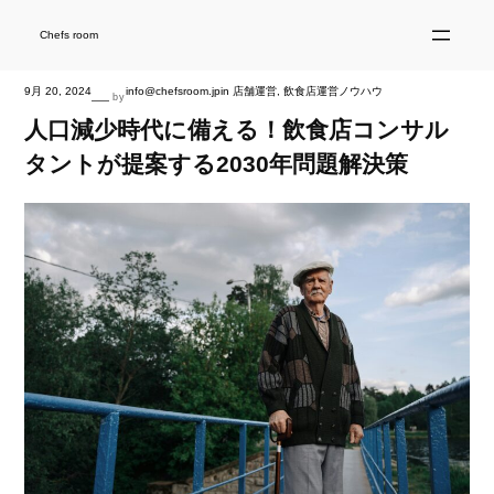
内
容
を
Chefs room
ス
キ
ッ
プ
9月 20, 2024
info@chefsroom.jp
in
店舗運営
, 
飲食店運営ノウハウ
—
by
人口減少時代に備える！飲食店コンサル
タントが提案する2030年問題解決策