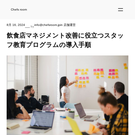
内
容
を
Chefs room
ス
キ
ッ
プ
8月 16, 2024
info@chefsroom.jp
in
店舗運営
—
by
飲食店マネジメント改善に役立つスタッ
フ教育プログラムの導入手順