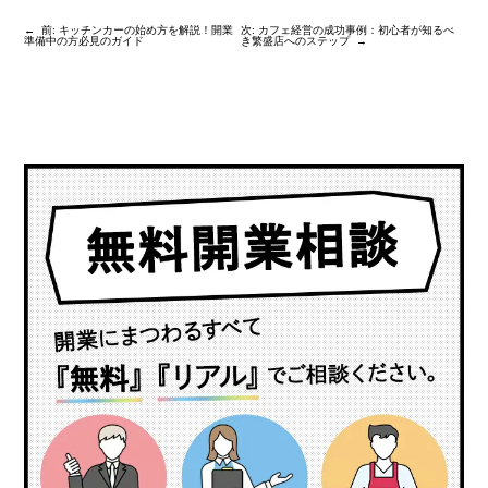
←
前:
キッチンカーの始め方を解説！開業
次:
カフェ経営の成功事例：初心者が知るべ
準備中の方必見のガイド
き繁盛店へのステップ
→