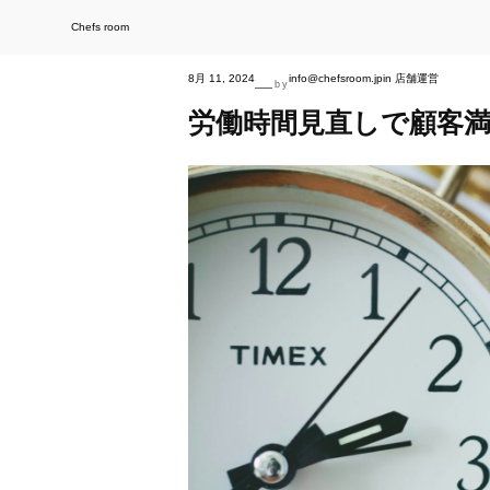
内
容
を
Chefs room
ス
キ
ッ
プ
8月 11, 2024
info@chefsroom.jp
in
店舗運営
—
by
労働時間見直しで顧客満