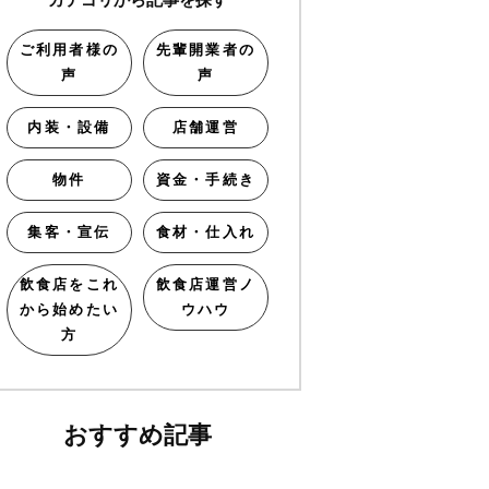
ご利用者様の
先輩開業者の
声
声
内装・設備
店舗運営
物件
資金・手続き
集客・宣伝
食材・仕入れ
飲食店をこれ
飲食店運営ノ
から始めたい
ウハウ
方
おすすめ記事