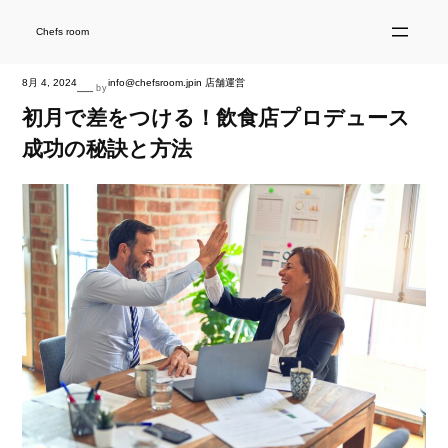
内
容
を
Chefs room
ス
キ
ッ
プ
8月 4, 2024
info@chefsroom.jp
in
店舗運営
—
by
初月で差をつける！飲食店プロデュース
成功の秘訣と方法