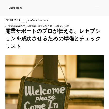
内
容
を
Chefs room
ス
キ
ッ
プ
7月 18, 2024
info@chefsroom.jp
—
by
in
先輩開業者の声
, 
店舗運営
, 
飲食店をこれから始めたい方
開業サポートのプロが伝える、レセプシ
ョンを成功させるための準備とチェック
リスト