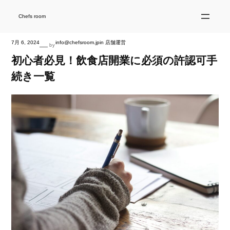
内
容
を
Chefs room
ス
キ
ッ
プ
7月 6, 2024
info@chefsroom.jp
in
店舗運営
—
by
初心者必見！飲食店開業に必須の許認可手
続き一覧