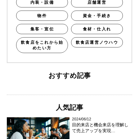
内装・設備
店舗運営
物件
資金・手続き
集客・宣伝
食材・仕入れ
飲食店をこれから始
飲食店運営ノウハウ
めたい方
おすすめ記事
人気記事
2024/06/12
目的来店と機会来店を理解し
て売上アップを実現…