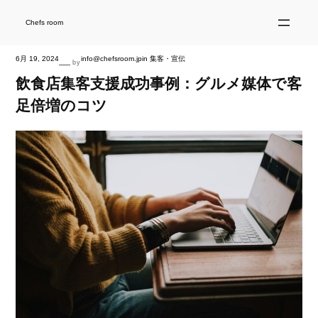
内
容
を
Chefs room
ス
キ
ッ
プ
6月 19, 2024
info@chefsroom.jp
in
集客・宣伝
—
by
飲食店集客支援成功事例：グルメ媒体で客
足倍増のコツ