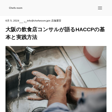
内
容
を
Chefs room
ス
キ
ッ
プ
6月 5, 2024
info@chefsroom.jp
in
店舗運営
—
by
大阪の飲食店コンサルが語るHACCPの基
本と実践方法