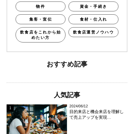
物件
資金・手続き
集客・宣伝
食材・仕入れ
飲食店をこれから始
飲食店運営ノウハウ
めたい方
おすすめ記事
人気記事
2024/06/12
目的来店と機会来店を理解し
て売上アップを実現…