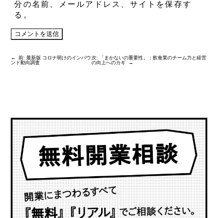
分の名前、メールアドレス、サイトを保存す
る。
←
前:
最新版 コロナ明けのインバウ
次:
「まかないの重要性」：飲食業のチーム力と経営
ンド動向調査
の向上へのカギ
→