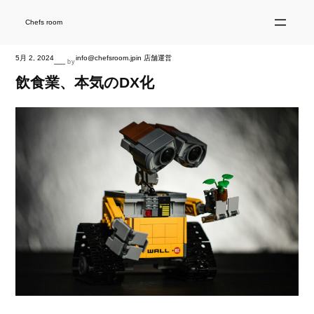
内
容
を
Chefs room
ス
キ
ッ
プ
5月 2, 2024
info@chefsroom.jp
in
店舗運営
—
by
飲食業、本気のDX化