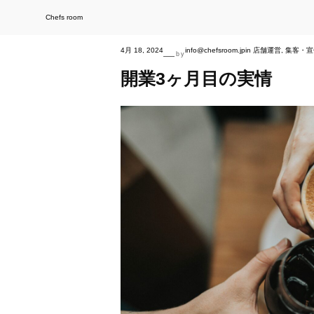
内
容
を
Chefs room
ス
キ
ッ
プ
4月 18, 2024
info@chefsroom.jp
in
店舗運営
, 
集客・宣
—
by
開業3ヶ月目の実情