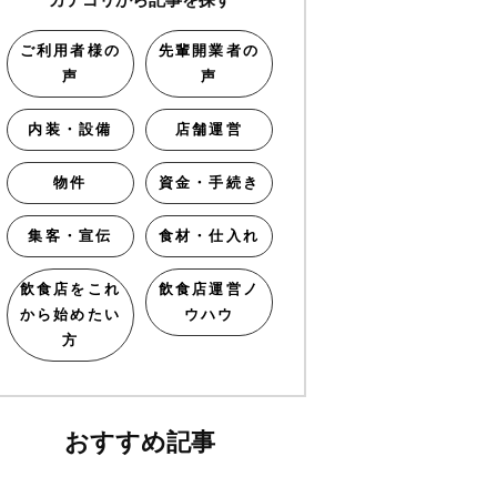
ご利用者様の
先輩開業者の
声
声
内装・設備
店舗運営
物件
資金・手続き
集客・宣伝
食材・仕入れ
飲食店をこれ
飲食店運営ノ
から始めたい
ウハウ
方
おすすめ記事