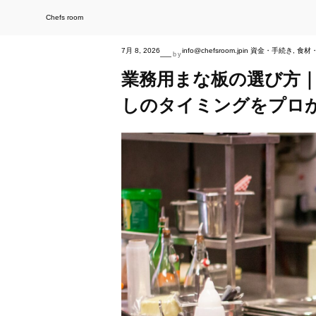
内
容
を
Chefs room
ス
キ
ッ
プ
7月 8, 2026
info@chefsroom.jp
in
資金・手続き
, 
食材
—
by
業務用まな板の選び方
しのタイミングをプロ