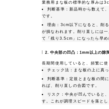
業務用まな板の標準的な厚みは3c
判断基準
：新品時から数えて、
です。
理由
：3cm以下になると、削
が損なわれます。削り直しには一
て「残り3.5cm」になったら早
2. 中央部の凹凸：1mm以上の
長期間使用していると、頻繁に使
チェック法
：まな板の上に真
判断基準
：定規とまな板の間に
れば、削り直しの合図です。
リスク
：中央が凹んでいると
す。これが調理スピードを落とし