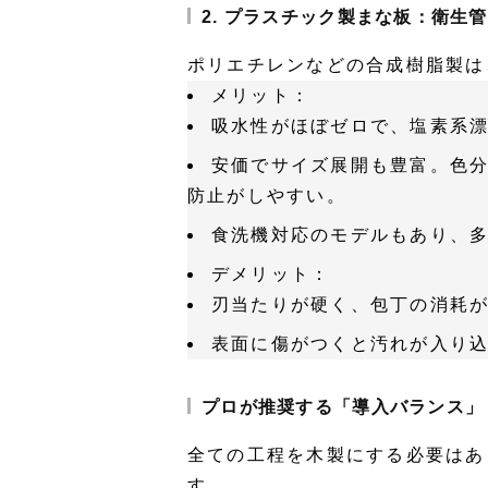
2. プラスチック製まな板：衛生
ポリエチレンなどの合成樹脂製は
メリット
：
吸水性がほぼゼロで、塩素系
安価でサイズ展開も豊富。色
防止がしやすい。
食洗機対応のモデルもあり、
デメリット
：
刃当たりが硬く、包丁の消耗
表面に傷がつくと汚れが入り
プロが推奨する「導入バランス」
全ての工程を木製にする必要はあ
す。