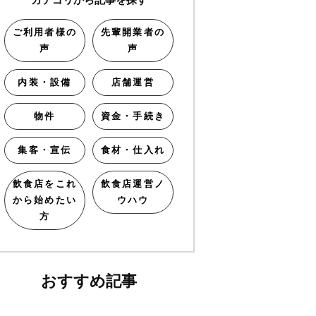
ご利用者様の
先輩開業者の
声
声
内装・設備
店舗運営
物件
資金・手続き
集客・宣伝
食材・仕入れ
飲食店をこれ
飲食店運営ノ
から始めたい
ウハウ
方
おすすめ記事