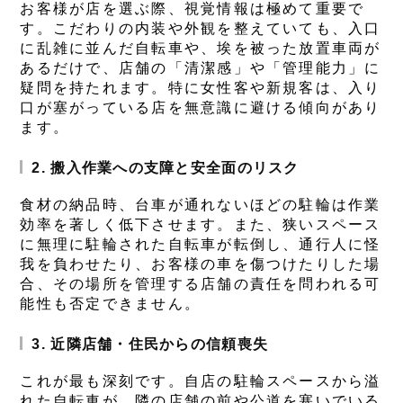
お客様が店を選ぶ際、視覚情報は極めて重要で
す。こだわりの内装や外観を整えていても、入口
に乱雑に並んだ自転車や、埃を被った放置車両が
あるだけで、店舗の「清潔感」や「管理能力」に
疑問を持たれます。特に女性客や新規客は、入り
口が塞がっている店を無意識に避ける傾向があり
ます。
2. 搬入作業への支障と安全面のリスク
食材の納品時、台車が通れないほどの駐輪は作業
効率を著しく低下させます。また、狭いスペース
に無理に駐輪された自転車が転倒し、通行人に怪
我を負わせたり、お客様の車を傷つけたりした場
合、その場所を管理する店舗の責任を問われる可
能性も否定できません。
3. 近隣店舗・住民からの信頼喪失
これが最も深刻です。自店の駐輪スペースから溢
れた自転車が、隣の店舗の前や公道を塞いでいる