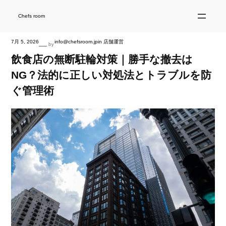
内
容
を
Chefs room
ス
キ
ッ
プ
7月 5, 2026
info@chefsroom.jp
in
店舗運営
—
by
飲食店の無断駐輪対策｜勝手な撤去は
NG？法的に正しい対処法とトラブルを防
ぐ管理術