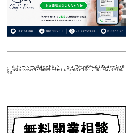
←
前:
キッチンカーの県またぎ営業ガイ
次:
地元誌への広告は飲食店にまだ有効？費
ド！複数自治体の許可と設備基準を突破する
用対効果を可視化し「損」を防ぐ集客戦略
秘策
→