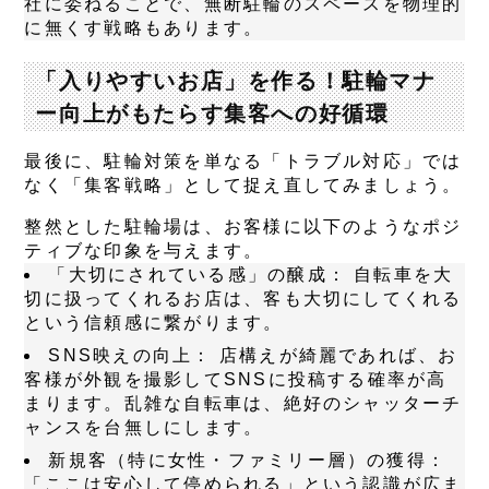
社に委ねることで、無断駐輪のスペースを物理的
に無くす戦略もあります。
「入りやすいお店」を作る！駐輪マナ
ー向上がもたらす集客への好循環
最後に、駐輪対策を単なる「トラブル対応」では
なく「集客戦略」として捉え直してみましょう。
整然とした駐輪場は、お客様に以下のようなポジ
ティブな印象を与えます。
「大切にされている感」の醸成：
自転車を大
切に扱ってくれるお店は、客も大切にしてくれる
という信頼感に繋がります。
SNS映えの向上：
店構えが綺麗であれば、お
客様が外観を撮影してSNSに投稿する確率が高
まります。乱雑な自転車は、絶好のシャッターチ
ャンスを台無しにします。
新規客（特に女性・ファミリー層）の獲得：
「ここは安心して停められる」という認識が広ま