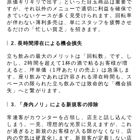
原価ギリギリで出す」といった目玉商品は重要で
すが、それ以外のメニューで適切に利益を確保で
きていないケースが多く見受けられます。回転率
が伴わない薄利多売は、単にスタッフを疲弊させ
るだけの「忙しい貧乏」を招きます。
2. 長時間滞在による機会損失
立ち飲みの最大のメリットは「回転数」です。し
かし、2時間を超えて1杯の酒で粘るお客様が増
えると、坪単価（1坪あたりの売上）は急落しま
す。座り飲みであれば許容される滞在時間も、ス
ペースの限られた立ち飲みでは致命的な「機会損
失」へと繋がります。
3. 「身内ノリ」による新規客の排除
常連客がカウンターを占領し、店主と話し込んで
しまう。一見、理想的な光景に見えますが、これ
が過ぎると新規のお客様が入る隙がなくなり、店
内の空気は硬直化します。新規客が定着しない店