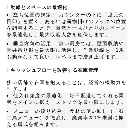
動線とスペースの最適化
立ち位置の規定：
カウンターの下に「足元の
目印」を置く、あるいは荷物掛けのフックの位置
を調整することで、自然と一人ひとりのスペース
を最適化し、最大収容人数を確保します。
垂直方向の活用：
狭い厨房では、壁面収納や
天井吊り棚を最大限に活用し、作業動線を「1歩
も動かなくて良い」レベルまで磨き上げます。
キャッシュフローを改善する在庫管理
狭い店舗で在庫を抱えることは、経営の機動力を
削ぎます。
仕入れ頻度の最適化：
毎日配送してくれる業
者をメインに据え、ストックを最小限にします。
メニューの絞り込み：
食材の使い回し（一石
二鳥メニュー）を徹底し、廃棄率を1%未満に抑
える構成を組みます。