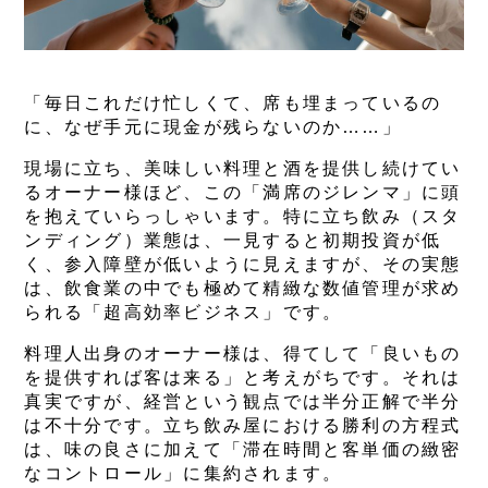
「毎日これだけ忙しくて、席も埋まっているの
に、なぜ手元に現金が残らないのか……」
現場に立ち、美味しい料理と酒を提供し続けてい
るオーナー様ほど、この「満席のジレンマ」に頭
を抱えていらっしゃいます。特に立ち飲み（スタ
ンディング）業態は、一見すると初期投資が低
く、参入障壁が低いように見えますが、その実態
は、飲食業の中でも極めて精緻な数値管理が求め
られる「超高効率ビジネス」です。
料理人出身のオーナー様は、得てして「良いもの
を提供すれば客は来る」と考えがちです。それは
真実ですが、経営という観点では半分正解で半分
は不十分です。立ち飲み屋における勝利の方程式
は、味の良さに加えて「滞在時間と客単価の緻密
なコントロール」に集約されます。