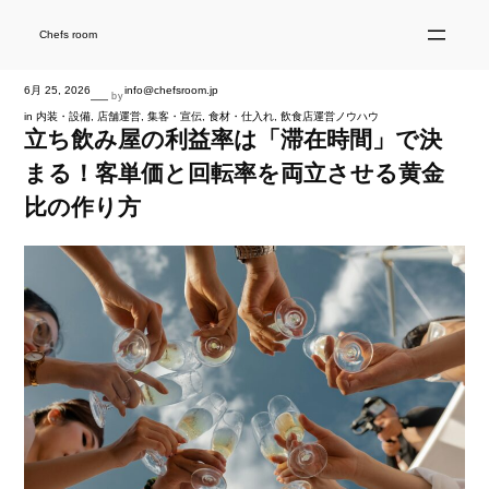
内
容
を
Chefs room
ス
キ
ッ
プ
6月 25, 2026
info@chefsroom.jp
—
by
in
内装・設備
, 
店舗運営
, 
集客・宣伝
, 
食材・仕入れ
, 
飲食店運営ノウハウ
立ち飲み屋の利益率は「滞在時間」で決
まる！客単価と回転率を両立させる黄金
比の作り方