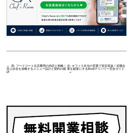
←
前:
フードコート出店費用の内訳と戦略｜
次:
オフィス弁当の営業で安定収益！近隣企
売上歩合を攻略するメニュー設計と契約の秘
業を顧客にするBtoBデリバリー完全ガイド
訣
→