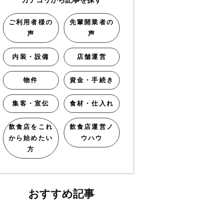
ご利用者様の
先輩開業者の
声
声
内装・設備
店舗運営
物件
資金・手続き
集客・宣伝
食材・仕入れ
飲食店をこれ
飲食店運営ノ
から始めたい
ウハウ
方
おすすめ記事