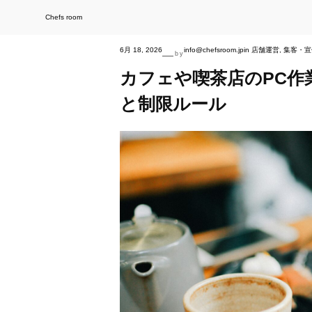
内
容
を
Chefs room
ス
キ
ッ
プ
6月 18, 2026
info@chefsroom.jp
in
店舗運営
, 
集客・宣
—
by
カフェや喫茶店のPC作
と制限ルール