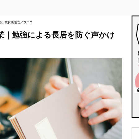
伝
, 
飲食店運営ノウハウ
業｜勉強による長居を防ぐ声かけ