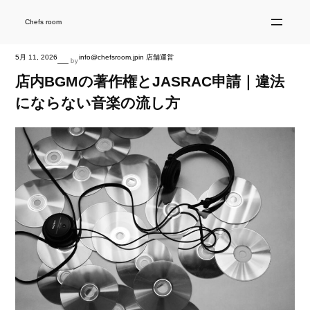
内
容
を
Chefs room
ス
キ
ッ
プ
5月 11, 2026
info@chefsroom.jp
in
店舗運営
—
by
店内BGMの著作権とJASRAC申請｜違法
にならない音楽の流し方