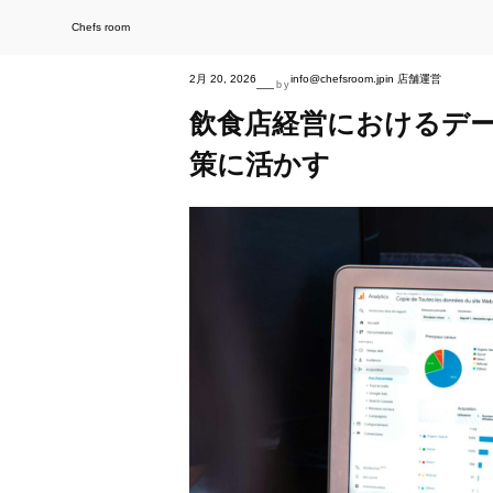
内
容
を
Chefs room
ス
キ
ッ
プ
2月 20, 2026
info@chefsroom.jp
in
店舗運営
—
by
飲食店経営におけるデ
策に活かす