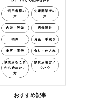
ご利用者様の
先輩開業者の
声
声
内装・設備
店舗運営
物件
資金・手続き
集客・宣伝
食材・仕入れ
飲食店をこれ
飲食店運営ノ
から始めたい
ウハウ
方
おすすめ記事