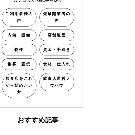
ご利用者様の
先輩開業者の
声
声
内装・設備
店舗運営
物件
資金・手続き
集客・宣伝
食材・仕入れ
飲食店をこれ
飲食店運営ノ
から始めたい
ウハウ
方
おすすめ記事