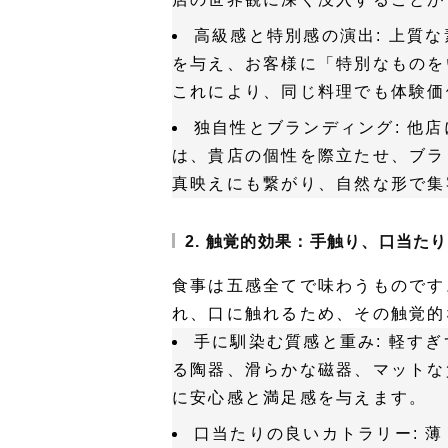
高級感と特別感の演出:
上質な
を与え、お客様に「特別なものを
これにより、同じ料理でも体験価
独自性とブランディング:
他店
は、貴店の個性を際立たせ、ブラ
真映えにも繋がり、自然な形で集
2. 触覚的効果：手触り、口当た
食事は五感全てで味わうものです
れ、口に触れるため、その触覚的
手に馴染む質感と重み:
軽すぎ
る陶器、滑らかな磁器、マットな
に安心感と満足感を与えます。
口当たりの良いカトラリー:
薄