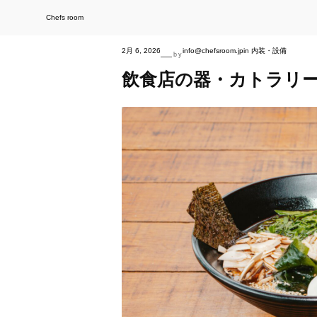
内
容
を
Chefs room
ス
キ
ッ
プ
2月 6, 2026
info@chefsroom.jp
in
内装・設備
—
by
飲食店の器・カトラリ