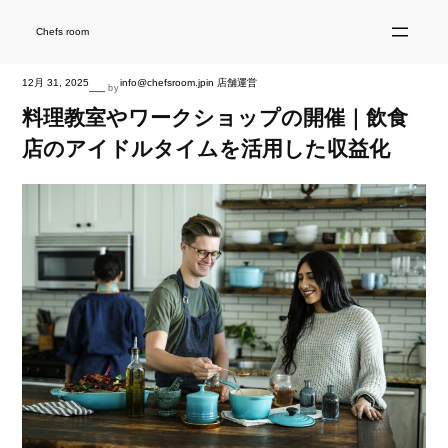
内
容
を
Chefs room
ス
キ
ッ
プ
12月 31, 2025
info@chefsroom.jp
in
店舗運営
—
by
料理教室やワークショップの開催｜飲食
店のアイドルタイムを活用した収益化