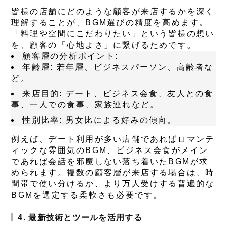
皆様の店舗にどのような顧客が来店するかを深く
理解することが、BGM選びの精度を高めます。
「料理や空間にこだわりたい」という皆様の想い
を、顧客の「心地よさ」に繋げるためです。
顧客層の分析ポイント:
年齢層:
若年層、ビジネスパーソン、高齢者な
ど。
来店目的:
デート、ビジネス会食、友人との食
事、一人での食事、家族連れなど。
性別比率:
男女比による好みの傾向。
例えば、デート利用が多い店舗であればロマンテ
ィックな雰囲気のBGM、ビジネス会食がメイン
であれば会話を邪魔しない落ち着いたBGMが求
められます。複数の顧客層が来店する場合は、時
間帯で使い分けるか、より万人受けする普遍的な
BGMを選定する柔軟さも必要です。
4. 最新技術とツールを活用する