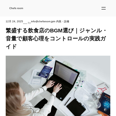
内
容
を
Chefs room
ス
キ
ッ
プ
12月 24, 2025
info@chefsroom.jp
in
内装・設備
—
by
繁盛する飲食店のBGM選び｜ジャンル・
音量で顧客心理をコントロールの実践ガ
イド