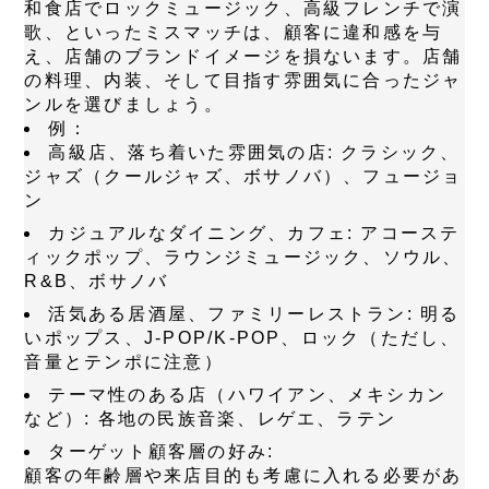
和食店でロックミュージック、高級フレンチで演
歌、といったミスマッチは、顧客に違和感を与
え、店舗のブランドイメージを損ないます。店舗
の料理、内装、そして目指す雰囲気に合ったジャ
ンルを選びましょう。
例：
高級店、落ち着いた雰囲気の店:
クラシック、
ジャズ（クールジャズ、ボサノバ）、フュージョ
ン
カジュアルなダイニング、カフェ:
アコーステ
ィックポップ、ラウンジミュージック、ソウル、
R&B、ボサノバ
活気ある居酒屋、ファミリーレストラン:
明る
いポップス、J-POP/K-POP、ロック（ただし、
音量とテンポに注意）
テーマ性のある店（ハワイアン、メキシカン
など）:
各地の民族音楽、レゲエ、ラテン
ターゲット顧客層の好み:
顧客の年齢層や来店目的も考慮に入れる必要があ