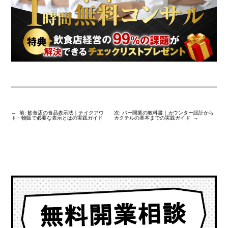
←
前:
飲食店の食品表示法｜テイクアウ
次:
バー開業の教科書｜カウンター設計から
ト・物販で必要な表示とはの実践ガイド
カクテルの基本までの実践ガイド
→