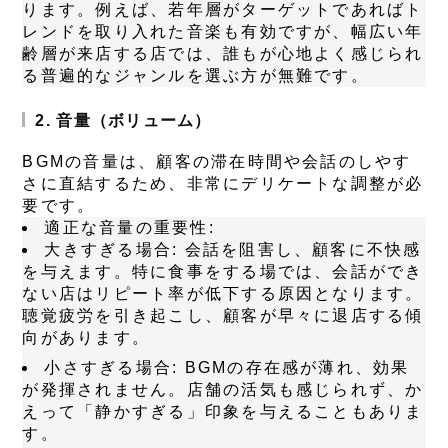
ります。例えば、若年層がターゲットであればト
レンドを取り入れた音楽も有効ですが、幅広い年
齢層が来店する店では、誰もが心地よく感じられ
る普遍的なジャンルを選ぶ方が無難です。
2. 音量（ボリューム）
BGMの音量は、顧客の滞在時間や会話のしやす
さに直結するため、非常にデリケートな調整が必
要です。
適正な音量の重要性:
大きすぎる場合:
会話を阻害し、顧客に不快感
を与えます。特に食事をする場では、会話ができ
ない店はリピート率が低下する原因となります。
聴覚疲労を引き起こし、顧客が早々に退店する傾
向があります。
小さすぎる場合:
BGMの存在感が薄れ、効果
が発揮されません。店舗の活気も感じられず、か
えって「静かすぎる」印象を与えることもありま
す。