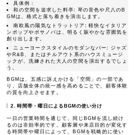
具体例：
和の空間を追求した料亭:
琴の音色や尺八のB
GMは、格式と落ち着きを演出します。
南欧風の陽気なトラットリア:
軽快なイタリア
ンポップやボサノバは、明るく賑やかな雰囲気を
創り出します。
ニューヨークスタイルのモダンなバー:
ジャズ
やR&B、またはチルアウト系のハウスミュージ
ックが、洗練された大人の空間を演出するでしょ
う。
BGMは、五感に訴えかける「空間」の一部であ
り、店舗全体の統一感を高めることで、顧客体験
の質を向上させます。
2. 時間帯・曜日によるBGMの使い分け
一日の営業時間を通じて、同じBGMを流し続け
るのは非効率的です。顧客層や来店目的が変化す
る時間帯や曜日によって、BGMを戦略的に使い