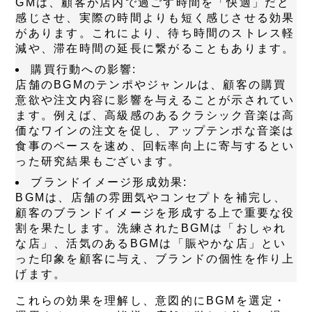
GMは、顧客が店内で過ごす時間を「快適」だと
感じさせ、実際の時間よりも短く感じさせる効果
があります。これにより、待ち時間のストレス軽
減や、滞在時間の延長に繋がることもあります。
購買行動への影響:
店舗のBGMのテンポやジャンルは、顧客の購買
意欲や注文内容に影響を与えることが示されてい
ます。例えば、高級感のあるクラシック音楽は高
価なワインの注文を促し、アップテンポな音楽は
食事のペースを速め、回転率向上に寄与するとい
った研究結果もございます。
ブランドイメージ形成効果:
BGMは、店舗の雰囲気やコンセプトを補完し、
顧客のブランドイメージを形成する上で重要な役
割を果たします。洗練されたBGMは「おしゃれ
な店」、活気のあるBGMは「賑やかな店」とい
った印象を顧客に与え、ブランドの個性を作り上
げます。
これらの効果を理解し、意図的にBGMを選定・