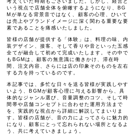
考えていた時期もございました。しかし、経営と
いう視点で店舗全体を俯瞰するようになり、BG
Mが単なる背景音ではなく、顧客の心理、ひいて
は売上やブランドイメージに深く関わる重要な要
素であることを痛感いたしました。
皆様の店舗が提供する「体験」は、料理の味、内
装デザイン、接客、そして香りや音といった五感
全てが融合して初めて完成いたします。その中で
もBGMは、顧客の無意識に働きかけ、滞在時
間、注文内容、さらには店の印象そのものを左右
する力を持っているのです。
本記事では、多忙な日々を送る皆様が実践しやす
いよう、BGMが顧客心理に与える影響から、具
体的なジャンル選び、音量調整のコツ、そして時
間帯や店舗コンセプトに合わせた運用方法まで
を、実践的な視点から詳細に解説してまいりま
す。皆様の店舗が、音の力によってさらに魅力的
になり、顧客にとって忘れられない場所となるよ
う、共に考えていきましょう。