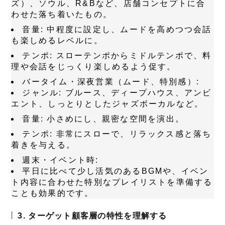
ズ）、ソウル、R&Bなど、店舗コンセプトに合
わせた落ち着いたもの。
音量:
中程度に設定し、ムードを高めつつ会話
も楽しめるレベルに。
テンポ:
スローテンポからミドルテンポで、料
理や会話をじっくり楽しめるよう促す。
バータイム・深夜営業（ムード、特別感）:
ジャンル:
ブルース、ディープハウス、アンビ
エント、しっとりとしたジャズボーカルなど。
音量:
小さめにし、親密な空間を演出。
テンポ:
非常にスローで、リラックス感と落ち
着きを与える。
週末・イベント時:
平日に比べて少し活気のあるBGMや、イベン
ト内容に合わせた特別なプレイリストを準備する
ことも効果的です。
3. ターゲット顧客層の特性を理解する