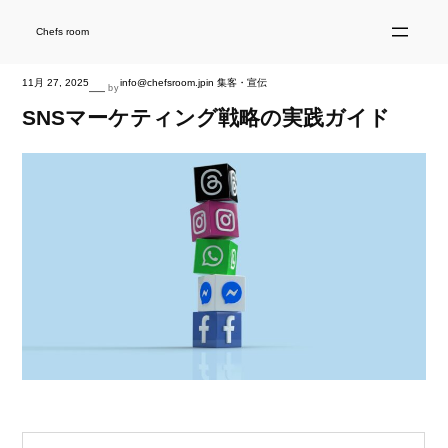
内
容
を
Chefs room
ス
キ
ッ
プ
11月 27, 2025
info@chefsroom.jp
in
集客・宣伝
—
by
SNSマーケティング戦略の実践ガイド