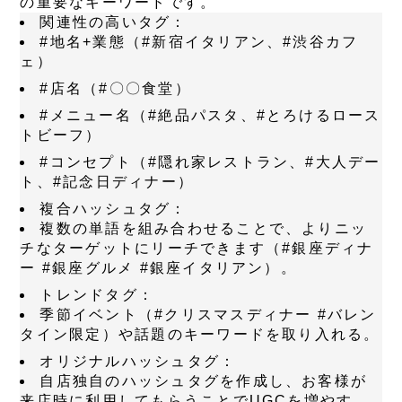
の重要なキーワードです。
関連性の高いタグ：
#地名+業態（#新宿イタリアン、#渋谷カフ
ェ）
#店名（#〇〇食堂）
#メニュー名（#絶品パスタ、#とろけるロース
トビーフ）
#コンセプト（#隠れ家レストラン、#大人デー
ト、#記念日ディナー）
複合ハッシュタグ：
複数の単語を組み合わせることで、よりニッ
チなターゲットにリーチできます（#銀座ディナ
ー #銀座グルメ #銀座イタリアン）。
トレンドタグ：
季節イベント（#クリスマスディナー #バレン
タイン限定）や話題のキーワードを取り入れる。
オリジナルハッシュタグ：
自店独自のハッシュタグを作成し、お客様が
来店時に利用してもらうことでUGCを増やす。