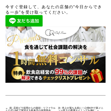
今すぐ登録して、あなたの店舗の“今日からでき
る一歩”を受け取ってください。
←
前:
店前ビラ採用からの脱却：リファラル
次:
売上が落ちる前に！心情KPIで新メニ
と公式LINEで実現する飲食店の採用革命
ュー投入の最適タイミングを掴む
→