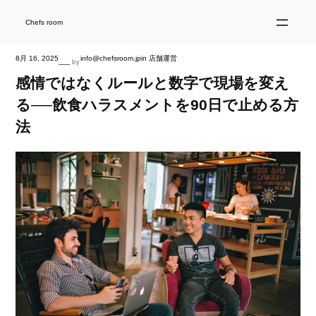
内
容
を
Chefs room
ス
キ
ッ
プ
8月 16, 2025
info@chefsroom.jp
in
店舗運営
—
by
感情ではなくルールと数字で現場を変え
る──飲食ハラスメントを90日で止める方
法