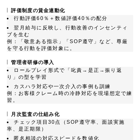
評価制度の賃金連動化
行動評価60％＋数値評価40％の配分
翌月給与に反映し、行動改善のインセンティ
ブを生む
例
：「敬意ある指示」「SOP遵守」など、尊厳
を守る行動を評価対象に。
管理者研修の導入
ロールプレイ形式で「叱責→是正→振り返
り」の型を学習
カスハラ対応や一次介入の事例も訓練
例
：お客様クレーム時の冷静対応を現場想定で練
習。
月次監査の仕組み化
チェック項目30点（SOP遵守率、面談実施
率、是正期限）
匿名相談の対応スピードを数値化