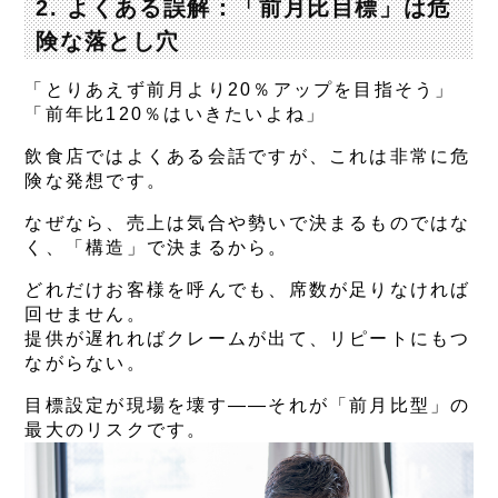
2. よくある誤解：「前月比目標」は危
険な落とし穴
「とりあえず前月より20％アップを目指そう」
「前年比120％はいきたいよね」
飲食店ではよくある会話ですが、これは非常に危
険な発想です。
なぜなら、
売上は気合や勢いで決まるものではな
く、「構造」で決まるから
。
どれだけお客様を呼んでも、席数が足りなければ
回せません。
提供が遅れればクレームが出て、リピートにもつ
ながらない。
目標設定が現場を壊す――それが「前月比型」の
最大のリスクです。