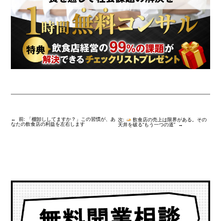
←
前:
「棚卸ししてますか？」この習慣が、あ
次:
飲食店の売上は限界がある。その
なたの飲食店の利益を左右します
天井を破る“もう一つの道”
→