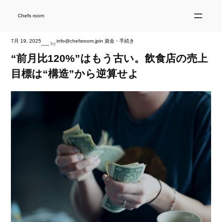
内
容
を
Chefs room
ス
キ
ッ
プ
7月 19, 2025
info@chefsroom.jp
in
資金・手続き
—
by
“前月比120%”はもう古い。飲食店の売上
目標は“構造”から逆算せよ