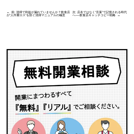
←
前:
清掃で利益が漏れていませんか？飲食店
次:
店名ではなく“言葉”で記憶される時代
が“人件費ロス”を防ぐ清掃マニュアルの極意
へ──飲食店キャッチコピー戦略
→