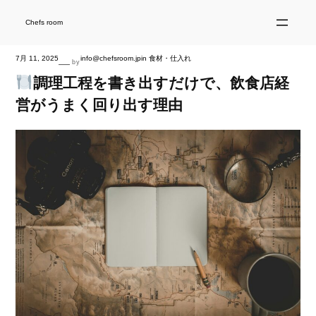
内
容
を
Chefs room
ス
キ
ッ
プ
7月 11, 2025
info@chefsroom.jp
in
食材・仕入れ
—
by
調理工程を書き出すだけで、飲食店経
営がうまく回り出す理由