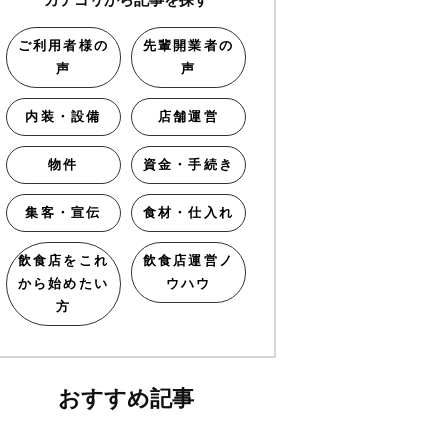
ご利用者様の
先輩開業者の
声
声
内装・設備
店舗運営
物件
資金・手続き
集客・宣伝
食材・仕入れ
飲食店をこれ
飲食店運営ノ
から始めたい
ウハウ
方
おすすめ記事