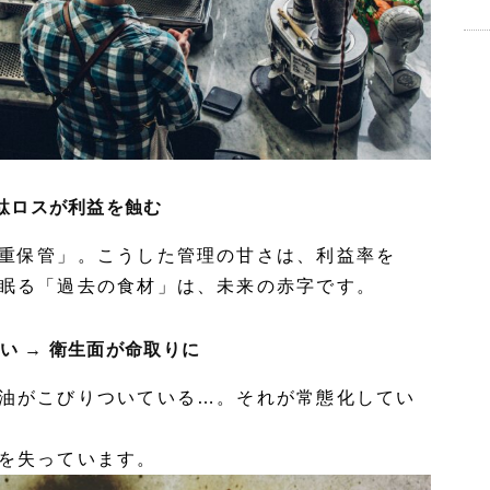
無駄ロスが利益を蝕む
重保管」。こうした管理の甘さは、
利益率を
眠る「過去の食材」は、
未来の赤字
です。
い → 衛生面が命取りに
油がこびりついている…。それが常態化してい
を失っています。