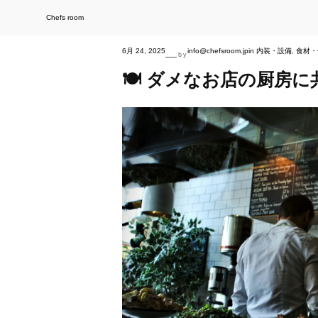
内
容
を
Chefs room
ス
キ
ッ
プ
6月 24, 2025
info@chefsroom.jp
in
内装・設備
, 
食材・
—
by
🍽 ダメなお店の厨房