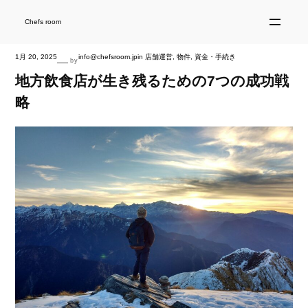
内
容
を
Chefs room
ス
キ
ッ
プ
1月 20, 2025
info@chefsroom.jp
in
店舗運営
, 
物件
, 
資金・手続き
—
by
地方飲食店が生き残るための7つの成功戦
略