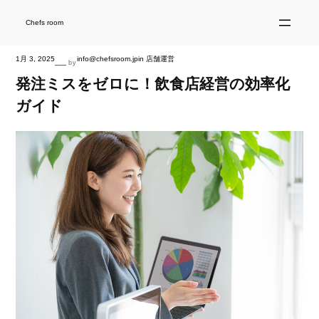
内
容
を
Chefs room
ス
キ
ッ
プ
1月 3, 2025
info@chefsroom.jp
in
店舗運営
—
by
発注ミスをゼロに！飲食店経営の効率化
ガイド