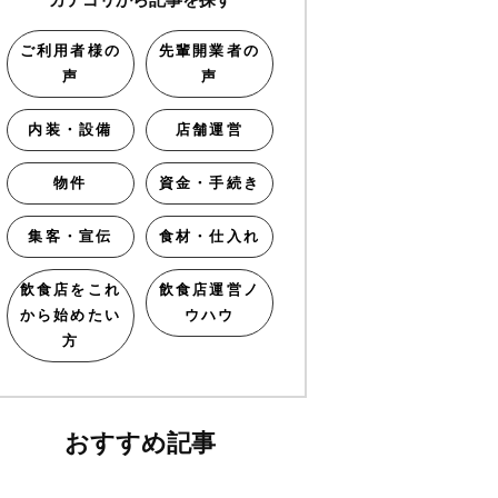
ご利用者様の
先輩開業者の
声
声
内装・設備
店舗運営
物件
資金・手続き
集客・宣伝
食材・仕入れ
飲食店をこれ
飲食店運営ノ
から始めたい
ウハウ
方
おすすめ記事