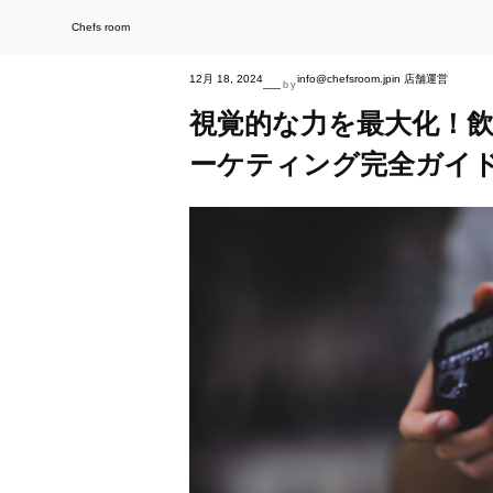
内
容
を
Chefs room
ス
キ
ッ
プ
12月 18, 2024
info@chefsroom.jp
in
店舗運営
—
by
視覚的な力を最大化！
ーケティング完全ガイ